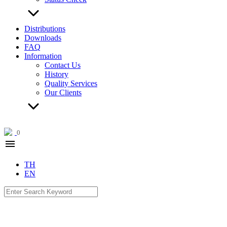
Distributions
Downloads
FAQ
Information
Contact Us
History
Quality Services
Our Clients
0
menu
TH
EN
Search
for: