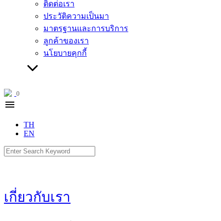
ติดต่อเรา
ประวัติความเป็นมา
มาตรฐานและการบริการ
ลูกค้าของเรา
นโยบายคุกกี้
0
menu
TH
EN
Search
for:
เกี่ยวกับเรา