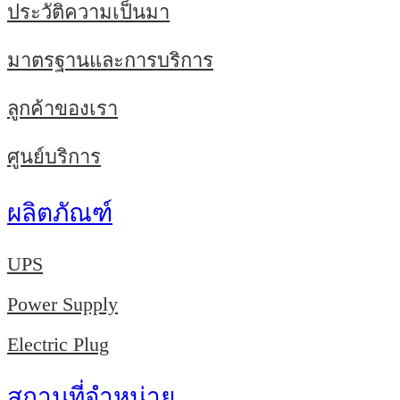
ประวัติความเป็นมา
มาตรฐานและการบริการ
ลูกค้าของเรา
ศูนย์บริการ
ผลิตภัณฑ์
UPS
Power Supply
Electric Plug
สถานที่จำหน่าย