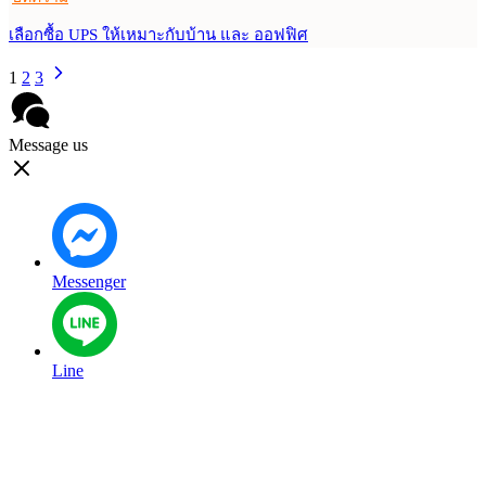
เลือกซื้อ UPS ให้เหมาะกับบ้าน และ ออฟฟิศ
1
2
3
Message us
Messenger
Line