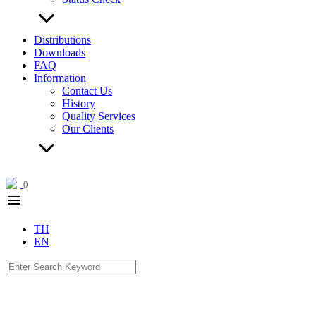
Distributions
Downloads
FAQ
Information
Contact Us
History
Quality Services
Our Clients
0
menu
TH
EN
Search
for: